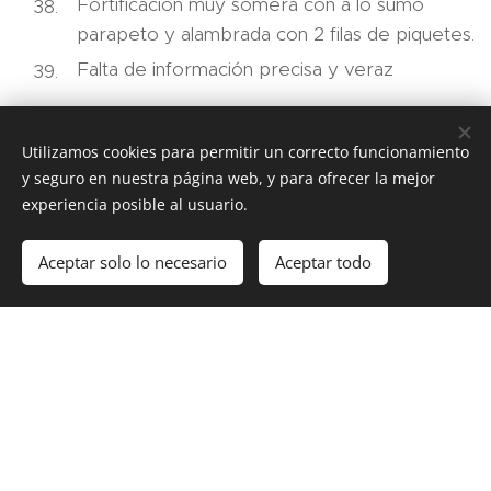
Fortificación muy somera con a lo sumo
parapeto y alambrada con 2 filas de piquetes.
Falta de información precisa y veraz
Historia de los acontecimientos
Utilizamos cookies para permitir un correcto funcionamiento
y seguro en nuestra página web, y para ofrecer la mejor
Desde Abarrán hasta Monte
experiencia posible al usuario.
Arruit
Aceptar solo lo necesario
Aceptar todo
Comenzar
¡Crea tu página web gratis!